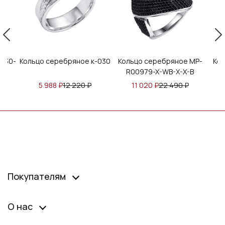
630-
Кольцо серебряное к-030
Кольцо серебряное MP-
Кол
R00979-X-WB-X-X-B
R
5 988
₽
12 220
₽
11 020
₽
22 490
₽
Покупателям
О нас