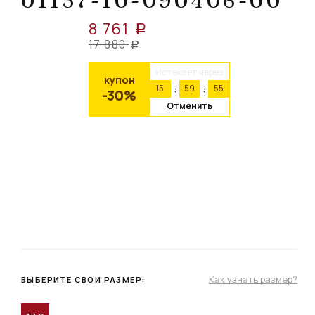
01137-10-090406-00
8 761
a
17 880
a
Истекает через
купон
15
59
54
-30%
Отменить
Как узнать размер?
ВЫБЕРИТЕ СВОЙ РАЗМЕР: