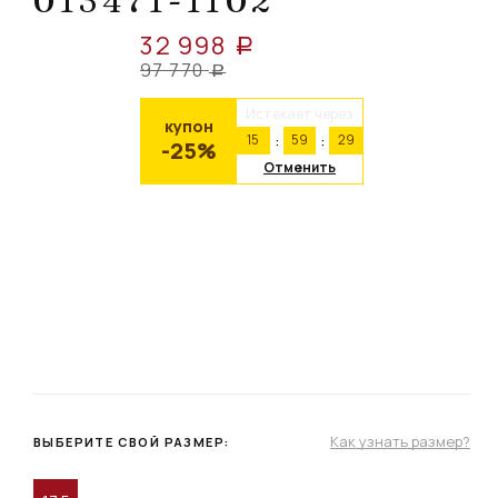
013471-1102
32 998
a
97 770
a
Истекает через
купон
15
59
29
-25%
Отменить
Как узнать размер?
ВЫБЕРИТЕ СВОЙ РАЗМЕР: