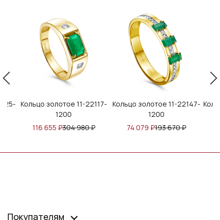
2025-
Кольцо золотое 11-22117-
Кольцо золотое 11-22147-
Коль
1200
1200
₽
116 655
₽
304 980
₽
74 079
₽
193 670
₽
Покупателям