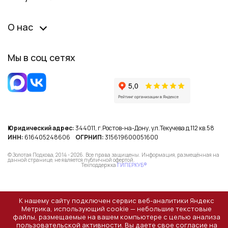
О нас
Мы в соц сетях
Юридический адрес:
344011, г.Ростов-на-Дону, ул.Текучева д.112 кв.58
ИНН:
616405248606
ОГРНИП:
315619600051600
© Золотая Подкова, 2014 - 2026. Все права защищены. Информация, размещённая на
данной странице, не является публичной офертой.
Техподдержка
ГИПЕРКУБ®
К нашему сайту подключен сервис веб-аналитики Яндекс
Метрика, использующий cookie — небольшие текстовые
файлы, размещаемые на вашем компьютере с целью анализа
пользовательской активности. Вы даете свое согласие на