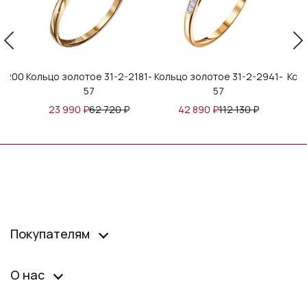
1-2-2181-
Кольцо золотое 31-2-2941-
Кольцо золотое 31-2-1-57
57
720
₽
42 890
₽
112 130
₽
49 991
₽
130 695
₽
Покупателям
О нас