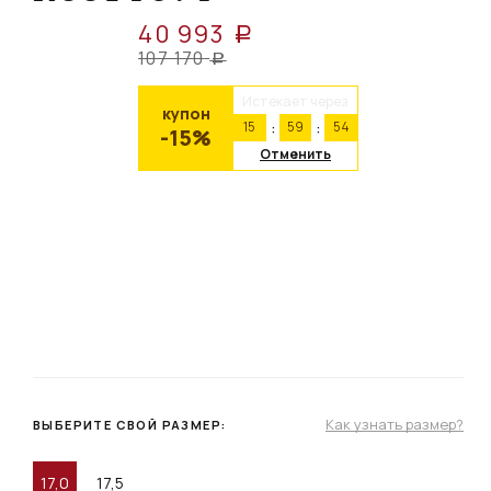
40 993
a
107 170
a
Истекает через
купон
15
59
54
-15%
Отменить
Как узнать размер?
ВЫБЕРИТЕ СВОЙ РАЗМЕР:
17,0
17,5