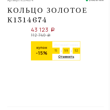
Артикул: К1314674
В НАЛИЧИИ
КОЛЬЦО ЗОЛОТОЕ
К1314674
43 123
a
112 740
a
Истекает через
купон
15
59
52
-15%
Отменить