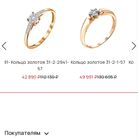
2181-
Кольцо золотое 31-2-2941-
Кольцо золотое 31-2-1-57
Коль
57
42 890
₽
112 130
₽
49 991
₽
130 695
₽
Покупателям