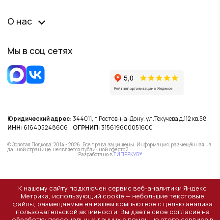
О нас
Мы в соц сетях
Юридический адрес:
344011, г.Ростов-на-Дону, ул.Текучева д.112 кв.58
ИНН:
616405248606
ОГРНИП:
315619600051600
© Золотая Подкова, 2014 - 2026. Все права защищены. Информация, размещённая на
данной странице, не является публичной офертой.
Разработано в
ГИПЕРКУБ®
К нашему сайту подключен сервис веб-аналитики Яндекс
Метрика, использующий cookie — небольшие текстовые
файлы, размещаемые на вашем компьютере с целью анализа
пользовательской активности. Вы даете свое согласие на
обработку персональных данных с помощью этого сервиса в