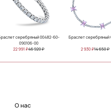
слет серебряный 00482-60-
Браслет серебряный C6
090106-00
22 991
₽
46 920
₽
2 930
₽
14 650
₽
О нас