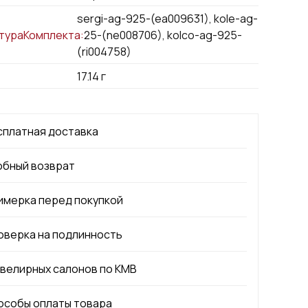
sergi-ag-925-(ea009631), kole-ag-
тураКомплекта:
925-(ne008706), kolco-ag-925-
(ri004758)
17.14
г
сплатная доставка
обный возврат
имерка перед покупкой
оверка на подлинность
ювелирных салонов по КМВ
особы оплаты товара