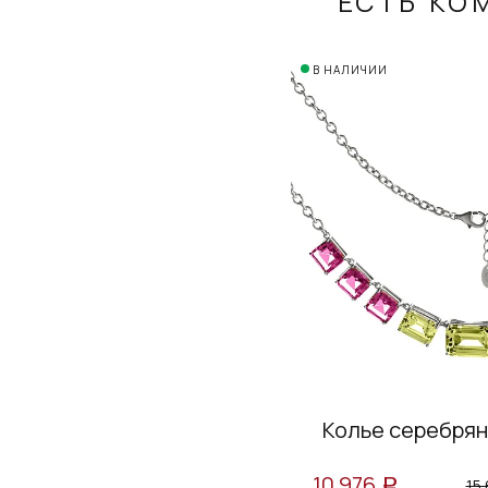
ЕСТЬ КО
В НАЛИЧИИ
Колье серебря
10 976
15
a