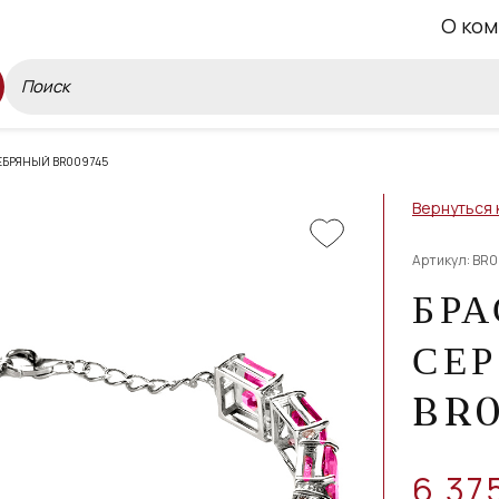
О ком
ЕБРЯНЫЙ BR009745
Вернуться 
Артикул: BR
БРА
СЕ
BR0
6 37