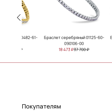
ряный 00482-61-
Браслет серебряный 01125-60-
Бра
-00 поз.
090106-00
₽
47 240
₽
18 473
₽
37 700
₽
Покупателям