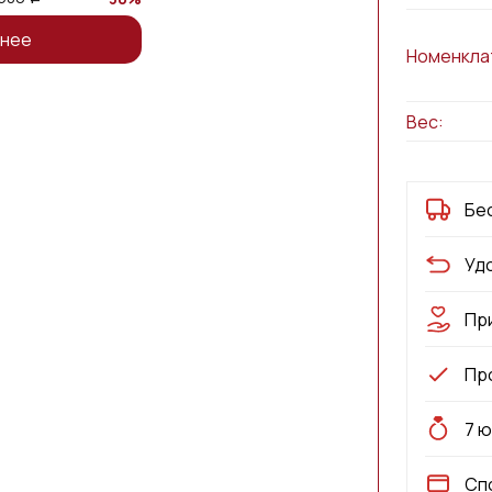
нее
Номенкла
Вес:
Бе
Уд
Пр
Пр
7 
Сп