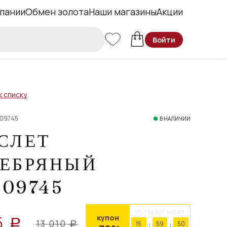
пании
Обмен золота
Наши магазины
Акции
Войти
к списку
009745
В НАЛИЧИИ
СЛЕТ
РЕБРЯНЫЙ
09745
Истекает через
5
купон
a
13 010
15
59
50
a