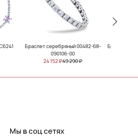
241
Браслет серебряный 00482-68-
Браслет серебр
090106-00
090406-
24 152
₽
49 290
₽
23 623
Мы в соц сетях