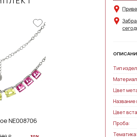
МПЛЕКТ
Приве
Забра
сегод
ОПИСАНИ
Тип издел
Материал
Цвет мет
Название 
Цвет вста
ное NE008706
Проба:
Тематика
 680
30%
a