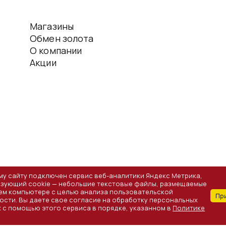
Магазины
Обмен золота
О компании
Акции
му сайту подключен сервис веб-аналитики Яндекс Метрика,
зующий cookie — небольшие текстовые файлы, размещаемые
ем компьютере с целью анализа пользовательской
Текучева д.112 кв.58
ИНН:
616405248606
ОГРНИП:
31561960005
Пр
ости. Вы даете свое согласие на обработку персональных
 с помощью этого сервиса в порядке, указанном в
Политике
 Информация, размещённая на данной странице, не является публич
.