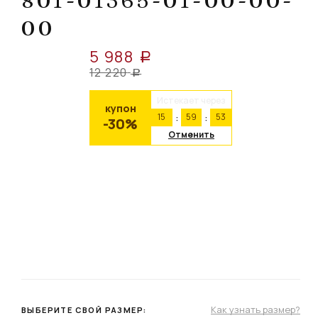
801-01365-01-00-00-
00
5 988
a
12 220
a
Истекает через
купон
15
59
53
-30%
Отменить
Как узнать размер?
ВЫБЕРИТЕ СВОЙ РАЗМЕР: