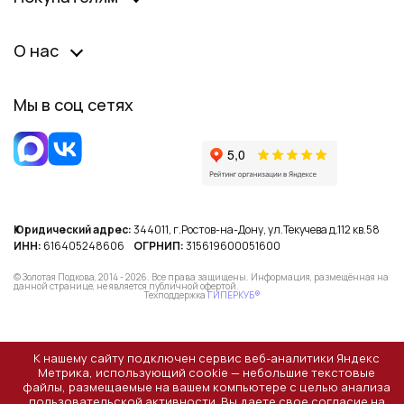
О нас
Мы в соц сетях
Юридический адрес:
344011, г.Ростов-на-Дону, ул.Текучева д.112 кв.58
ИНН:
616405248606
ОГРНИП:
315619600051600
© Золотая Подкова, 2014 - 2026. Все права защищены. Информация, размещённая на
данной странице, не является публичной офертой.
Техподдержка
ГИПЕРКУБ®
К нашему сайту подключен сервис веб-аналитики Яндекс
Метрика, использующий cookie — небольшие текстовые
файлы, размещаемые на вашем компьютере с целью анализа
пользовательской активности. Вы даете свое согласие на