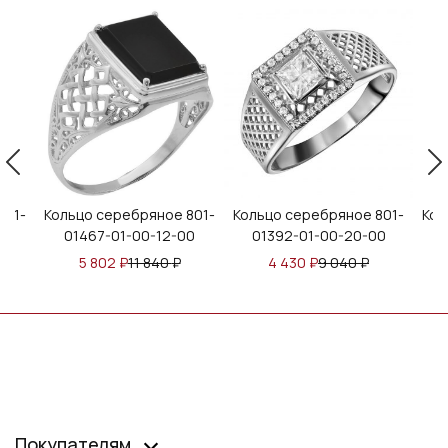
801-
Кольцо серебряное 801-
Кольцо серебряное 801-
Кол
00
01467-01-00-12-00
01392-01-00-20-00
5 802
₽
11 840
₽
4 430
₽
9 040
₽
Покупателям