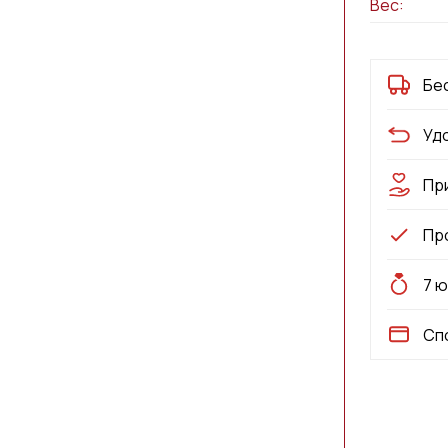
Вес:
Бе
Уд
Пр
Пр
7 
Сп