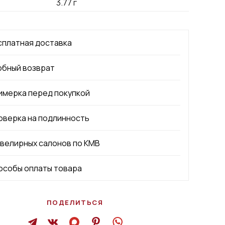
3.77
г
сплатная доставка
обный возврат
имерка перед покупкой
оверка на подлинность
ювелирных салонов по КМВ
особы оплаты товара
ПОДЕЛИТЬСЯ