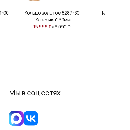
1-00
Кольцо золотое 8287-30
Кольцо золо
"Классика" 30мм
"Класси
15 556
₽
46 090
₽
32 451
₽
Мы в соц сетях