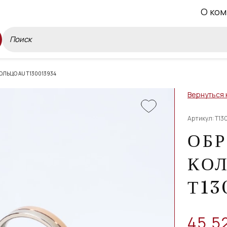
О ком
ОЛЬЦО AU Т130013934
Вернуться 
Артикул: Т13
ОБ
КО
Т13
45 5