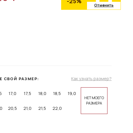
-25%
Отменить
Как узнать размер?
Е СВОЙ РАЗМЕР:
5
17,0
17,5
18,0
18,5
19,0
НЕТ МОЕГО
РАЗМЕРА
0
20,5
21,0
21,5
22,0