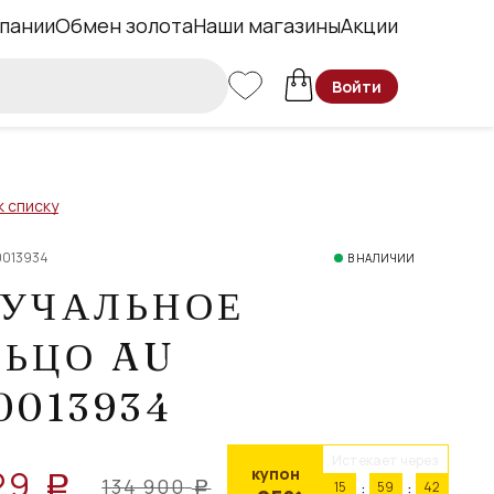
пании
Обмен золота
Наши магазины
Акции
Войти
к списку
0013934
В НАЛИЧИИ
РУЧАЛЬНОЕ
ЛЬЦО AU
0013934
Истекает через
29
купон
a
134 900
15
59
42
a