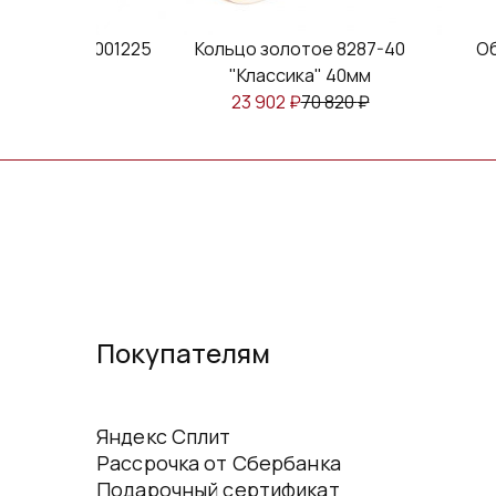
ьцо Au Т10001225
Кольцо золотое 8287-40
Об
ка" 50мм
"Классика" 40мм
₽
58 610
₽
23 902
₽
70 820
₽
Покупателям
Яндекс Сплит
Рассрочка от Сбербанка
Подарочный сертификат