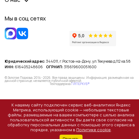
Мы в соц сетях
Юридический адрес:
344011, г.Ростов-на-Дону, ул.Текучева д.112 кв.58
ИНН:
616405248606
ОГРНИП:
315619600051600
© Золотая Подкова, 2014 - 2026. Все права защищены. Информация, размещённая на
данной странице, не является публичной офертой.
Техподдержка
ГИПЕРКУБ®
К нашему сайту подключен сервис веб-аналитики Яндекс
Метрика, использующий cookie — небольшие текстовые
файлы, размещаемые на вашем компьютере с целью анализа
пользовательской активности. Вы даете свое согласие на
обработку персональных данных с помощью этого сервиса в
порядке, указанном в
Политике cookie
.
Принять