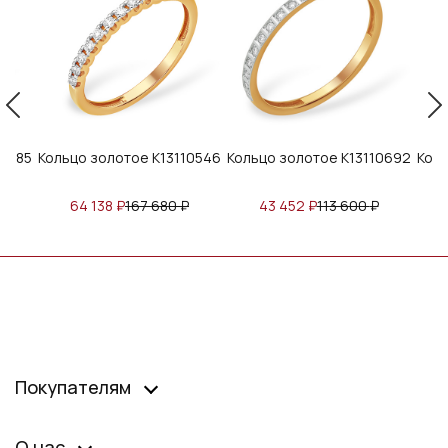
21685
Кольцо золотое К13110546
Кольцо золотое К13110692
Коль
₽
64 138
₽
167 680
₽
43 452
₽
113 600
₽
Покупателям
О нас