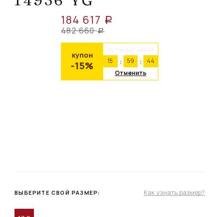
14936 YG
184 617
a
482 660
a
Истекает через
купон
15
59
44
-15%
Отменить
Как узнать размер?
ВЫБЕРИТЕ СВОЙ РАЗМЕР: