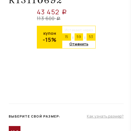
К13110692
43 452
a
113 600
a
Истекает через
купон
15
59
53
-15%
Отменить
Как узнать размер?
ВЫБЕРИТЕ СВОЙ РАЗМЕР: