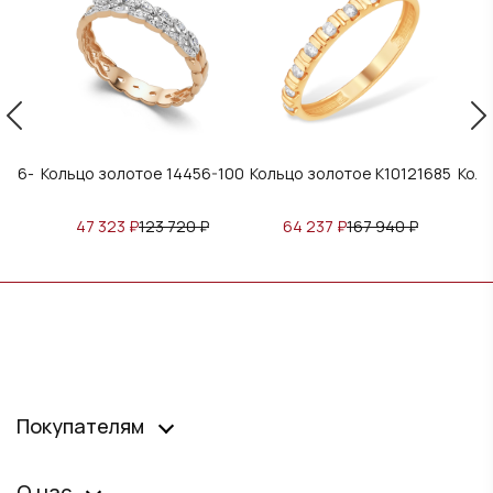
2146-
Кольцо золотое 14456-100
Кольцо золотое К10121685
Коль
47 323
₽
123 720
₽
64 237
₽
167 940
₽
Покупателям
О нас