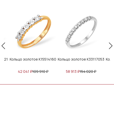
21521
Кольцо золотое К15514160
Кольцо золотое К33117053
Коль
42 041
₽
109 910
₽
58 913
₽
154 020
₽