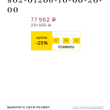
802-01206-10-00-20-
00
77 962
a
231 000
a
Истекает через
купон
15
59
21
-25%
Отменить
Как узнать размер?
ВЫБЕРИТЕ СВОЙ РАЗМЕР: