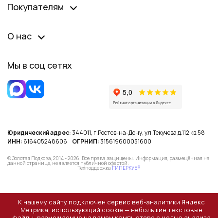
Покупателям
О нас
Мы в соц сетях
Юридический адрес:
344011, г.Ростов-на-Дону, ул.Текучева д.112 кв.58
ИНН:
616405248606
ОГРНИП:
315619600051600
© Золотая Подкова, 2014 - 2026. Все права защищены. Информация, размещённая на
данной странице, не является публичной офертой.
Техподдержка
ГИПЕРКУБ®
К нашему сайту подключен сервис веб-аналитики Яндекс
Метрика, использующий cookie — небольшие текстовые
файлы, размещаемые на вашем компьютере с целью анализа