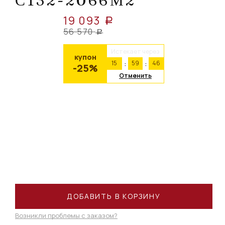
С132-2066М2
19 093
a
56 570
a
Истекает через
купон
15
59
46
-25%
Отменить
ДОБАВИТЬ В КОРЗИНУ
Возникли проблемы с заказом?