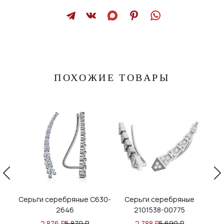
ПОХОЖИЕ ТОВАРЫ
е
Серьги серебряные С630-
Серьги серебряные
С
2646
2101538-00775
2 876
₽
5 870
₽
2 788
₽
5 690
₽