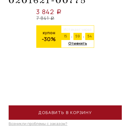
0201621-00775
3 842
a
7 841
a
Истекает через
купон
15
59
54
-30%
Отменить
ДОБАВИТЬ В КОРЗИНУ
Возникли проблемы с заказом?