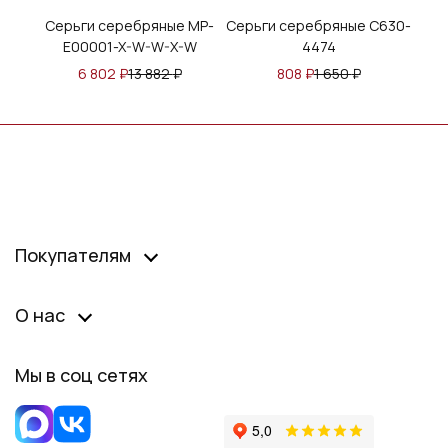
Серьги серебряные MP-
Серьги серебряные С630-
Серь
E00001-X-W-W-X-W
4474
6 802
₽
13 882
₽
808
₽
1 650
₽
1 
Покупателям
О нас
Мы в соц сетях