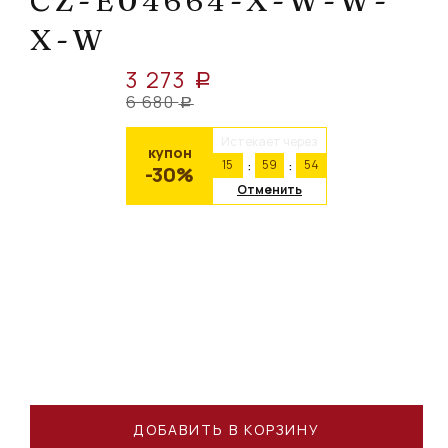
CZ-E04664-X-W-W-
X-W
3 273
a
6 680
a
Истекает через
купон
15
59
54
-30%
Отменить
ДОБАВИТЬ В КОРЗИНУ